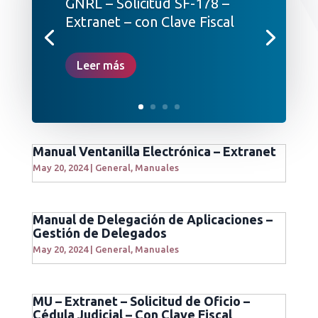
GNRL – Solicitud SF-178 –
Extranet – con Clave Fiscal
Leer más
Manual Ventanilla Electrónica – Extranet
May 20, 2024
|
General
,
Manuales
Manual de Delegación de Aplicaciones –
Gestión de Delegados
May 20, 2024
|
General
,
Manuales
MU – Extranet – Solicitud de Oficio –
Cédula Judicial – Con Clave Fiscal