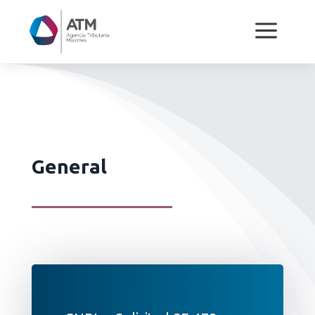
a
General