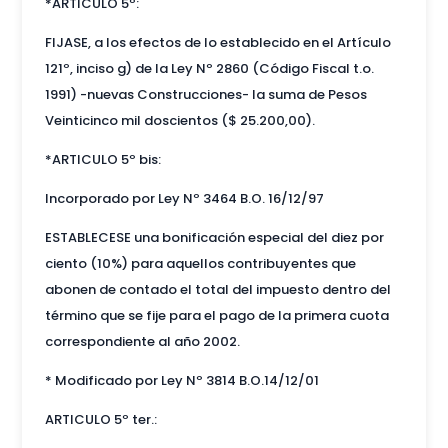
*ARTICULO 5º:
FIJASE, a los efectos de lo establecido en el Artículo
121º, inciso g) de la Ley Nº 2860 (Código Fiscal t.o.
1991) -nuevas Construcciones- la suma de Pesos
Veinticinco mil doscientos ($ 25.200,00).
*ARTICULO 5º bis:
Incorporado por Ley Nº 3464 B.O. 16/12/97
ESTABLECESE una bonificación especial del diez por
ciento (10%) para aquellos contribuyentes que
abonen de contado el total del impuesto dentro del
término que se fije para el pago de la primera cuota
correspondiente al año 2002.
* Modificado por Ley Nº 3814 B.O.14/12/01
ARTICULO 5º ter.: