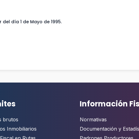
r del día 1 de Mayo de 1995.
ites
Información Fi
s brutos
Normativas
os Inmobiliarios
Documentación y Estadís
Fiscal en Rutas
Padrones Productores