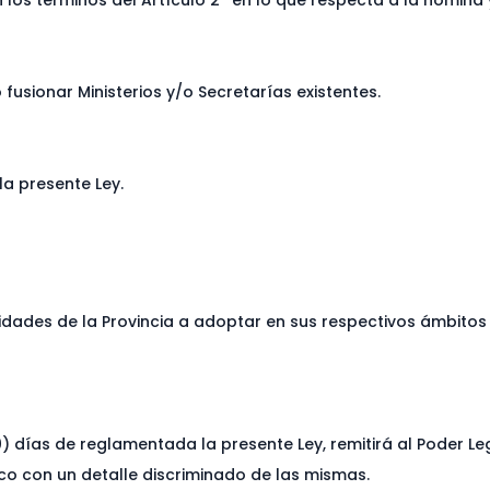
en los términos del Artículo 2º en lo que respecta a la nómin
 fusionar Ministerios y/o Secretarías existentes.
la presente Ley.
alidades de la Provincia a adoptar en sus respectivos ámbitos
30) días de reglamentada la presente Ley, remitirá al Poder Le
co con un detalle discriminado de las mismas.