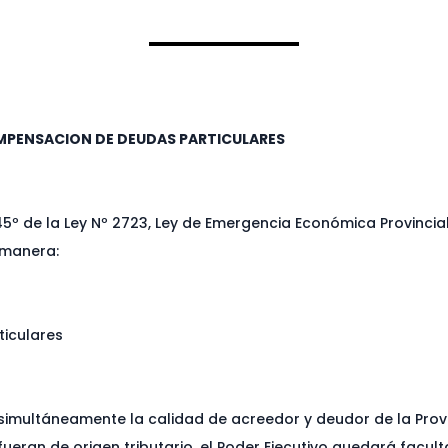
OMPENSACION DE DEUDAS PARTICULARES
y 45º de la Ley Nº 2723, Ley de Emergencia Económica Provincia
 manera:
iculares
 simultáneamente la calidad de acreedor y deudor de la Prov
ueran de origen tributario, el Poder Ejecutivo quedará facu