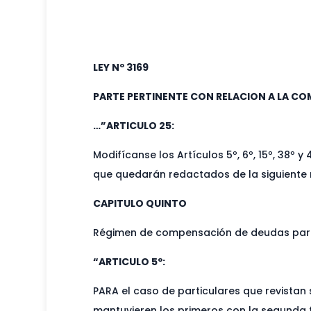
LEY Nº 3169
PARTE PERTINENTE CON RELACION A LA C
…”ARTICULO 25:
Modifícanse los Artículos 5º, 6º, 15º, 38º 
que quedarán redactados de la siguiente
CAPITULO QUINTO
Régimen de compensación de deudas part
“ARTICULO 5º:
PARA el caso de particulares que revistan
mantuvieren los primeros con la segunda f