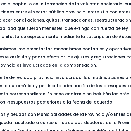
en el capital o en la formación de la voluntad societaria, cu
iones entre el sector público provincial entre sí o con ente
lecer conciliaciones, quitas, transacciones, reestructuracion
dalidad que fueran menester, que extinga con fuerza de ley l
 manifestarse expresamente mediante la suscripción de Acta
rganismos implementar los mecanismos contables y operativos
te artículo y podrá efectuar los ajustes y registraciones co
rovinciales involucrados en la compensación.
 ente del estado provincial involucrado, las modificaciones 
rán la automática y pertinente adecuación de los presupuest
to correspondiente. En caso contrario se incluirán los crédi
los Presupuestos posteriores a la fecha del acuerdo.
s y deudas con Municipalidades de la Provincia y/o Entes de
vo queda facultado a cancelar los saldos deudores de la Prov
ción de Deudas adoptando el régimen de emisión de títulos pr