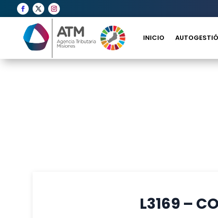
INICIO
AUTOGESTIÓ
L3169 – 