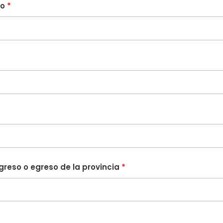
lo
*
greso o egreso de la provincia
*