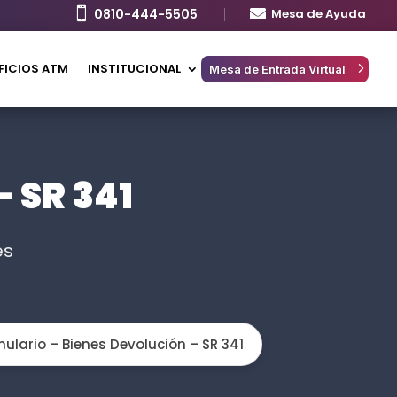

0810-444-5505

Mesa de Ayuda
FICIOS ATM
INSTITUCIONAL
Mesa de Entrada Virtual
 SR 341
es
ulario – Bienes Devolución – SR 341