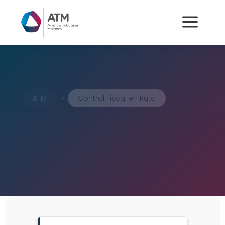
a
ATM
Control Fiscal en Ruta
5