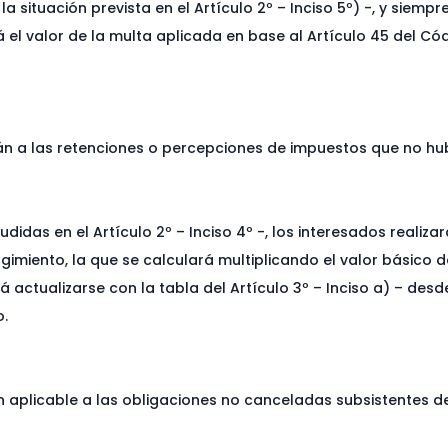
la situación prevista en el Artículo 2º – Inciso 5º) -, y sie
á el valor de la multa aplicada en base al Artículo 45 del Có
rán a las retenciones o percepciones de impuestos que no hu
idas en el Artículo 2º – Inciso 4º -, los interesados realiza
ogimiento, la que se calculará multiplicando el valor básico 
á actualizarse con la tabla del Artículo 3º – Inciso a) – des
o.
én aplicable a las obligaciones no canceladas subsistentes 