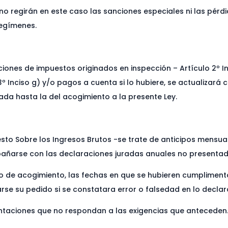
 no regirán en este caso las sanciones especiales ni las pérd
regímenes.
iones de impuestos originados en inspección – Artículo 2º In
 Inciso g) y/o pagos a cuenta si lo hubiere, se actualizará co
dada hasta la del acogimiento a la presente Ley.
uesto Sobre los Ingresos Brutos -se trate de anticipos mensu
ñarse con las declaraciones juradas anuales no presentadas,
rio de acogimiento, las fechas en que se hubieren cumpliment
arse su pedido si se constatara error o falsedad en lo decla
ntaciones que no respondan a las exigencias que anteceden