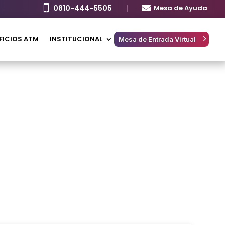

0810-444-5505

Mesa de Ayuda
FICIOS ATM
INSTITUCIONAL
Mesa de Entrada Virtual